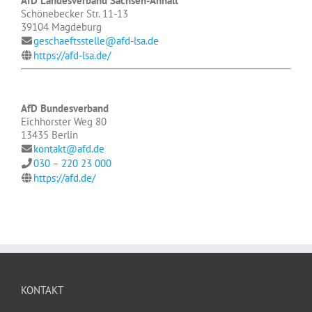
AfD Landesverband Sachsen-Anhalt
Schönebecker Str. 11-13
39104 Magdeburg
geschaeftsstelle@afd-lsa.de
https://afd-lsa.de/
AfD Bundesverband
Eichhorster Weg 80
13435 Berlin
kontakt@afd.de
030 – 220 23 000
https://afd.de/
KONTAKT