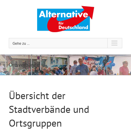
Zum
Inhalt
springen
Gehe zu ...
Ortsverbände
Übersicht der
Stadtverbände und
Ortsgruppen