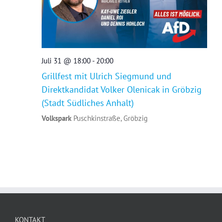
Juli 31 @ 18:00
-
20:00
Grillfest mit Ulrich Siegmund und
Direktkandidat Volker Olenicak in Gröbzig
(Stadt Südliches Anhalt)
Volkspark
Puschkinstraße, Gröbzig
KONTAKT