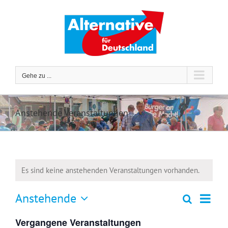
Zum
Inhalt
springen
Gehe zu ...
Anstehende Veranstaltungen
Es sind keine anstehenden Veranstaltungen vorhanden.
Anstehende
Verans
Suche
Liste
Veranstaltu
Ansich
Datum
Suche
Naviga
Vergangene Veranstaltungen
wählen.