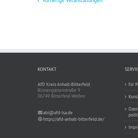
Vorherige
Veranstaltungen
KONTAKT
SERVI
AfD Kreis Anhalt-Bitterfeld
für P
Binnengärtenstraße 9
06749 Bitterfeld-Wolfen
Kont
Date
abi@afd-lsa.de
poli
https://afd-anhalt-bitterfeld.de/
Impr