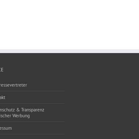
CE
ressevertreter
akt
nschutz & Transparenz
tischer Werbung
essum