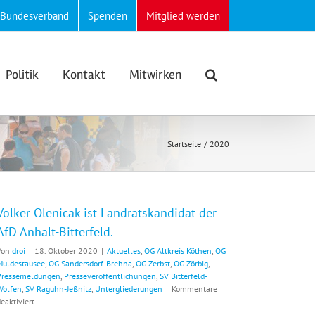
Bundesverband
Spenden
Mitglied werden
Politik
Kontakt
Mitwirken
Startseite
2020
Volker Olenicak ist Landratskandidat der
AfD Anhalt-Bitterfeld.
Von
droi
|
18. Oktober 2020
|
Aktuelles
,
OG Altkreis Köthen
,
OG
Muldestausee
,
OG Sandersdorf-Brehna
,
OG Zerbst
,
OG Zörbig
,
Pressemeldungen
,
Presseveröffentlichungen
,
SV Bitterfeld-
Wolfen
,
SV Raguhn-Jeßnitz
,
Untergliederungen
|
Kommentare
für
eaktiviert
Volker