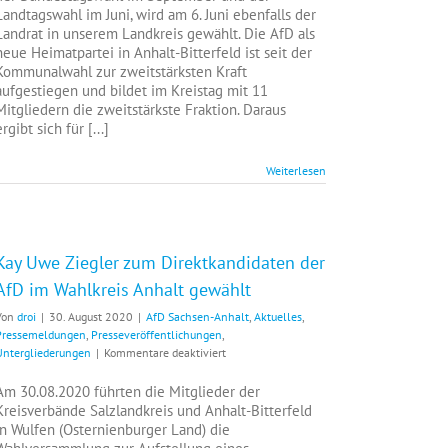
Landtagswahl im Juni, wird am 6. Juni ebenfalls der
Landrat in unserem Landkreis gewählt. Die AfD als
neue Heimatpartei in Anhalt-Bitterfeld ist seit der
Kommunalwahl zur zweitstärksten Kraft
aufgestiegen und bildet im Kreistag mit 11
Mitgliedern die zweitstärkste Fraktion. Daraus
ergibt sich für [...]
Weiterlesen
Kay Uwe Ziegler zum Direktkandidaten der
AfD im Wahlkreis Anhalt gewählt
Von
droi
|
30. August 2020
|
AfD Sachsen-Anhalt
,
Aktuelles
,
Pressemeldungen
,
Presseveröffentlichungen
,
für
Untergliederungen
|
Kommentare deaktiviert
Kay
Uwe
Am 30.08.2020 führten die Mitglieder der
Ziegler
Kreisverbände Salzlandkreis und Anhalt-Bitterfeld
zum
in Wulfen (Osternienburger Land) die
Direktkandidaten