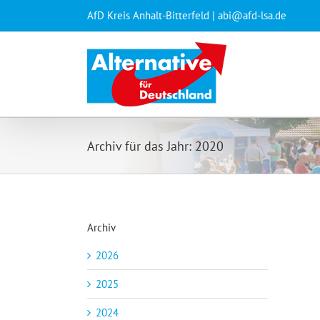
Zum
AfD Kreis Anhalt-Bitterfeld
| abi@afd-lsa.de
Inhalt
springen
Archiv für das Jahr:
2020
Archiv
2026
2025
2024