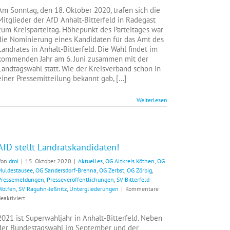
Olenicak
Am Sonntag, den 18. Oktober 2020, trafen sich die
ist
Mitglieder der AfD Anhalt-Bitterfeld in Radegast
Landratskandidat
zum Kreisparteitag. Höhepunkt des Parteitages war
der
die Nominierung eines Kandidaten für das Amt des
AfD
Landrates in Anhalt-Bitterfeld. Die Wahl findet im
Anhalt-
kommenden Jahr am 6. Juni zusammen mit der
Bitterfeld.
Landtagswahl statt. Wie der Kreisverband schon in
einer Pressemitteilung bekannt gab, [...]
Weiterlesen
AfD stellt Landratskandidaten!
Von
droi
|
15. Oktober 2020
|
Aktuelles
,
OG Altkreis Köthen
,
OG
Muldestausee
,
OG Sandersdorf-Brehna
,
OG Zerbst
,
OG Zörbig
,
Pressemeldungen
,
Presseveröffentlichungen
,
SV Bitterfeld-
Wolfen
,
SV Raguhn-Jeßnitz
,
Untergliederungen
|
Kommentare
für
eaktiviert
AfD
stellt
2021 ist Superwahljahr in Anhalt-Bitterfeld. Neben
Landratskandidaten!
der Bundestagswahl im September und der