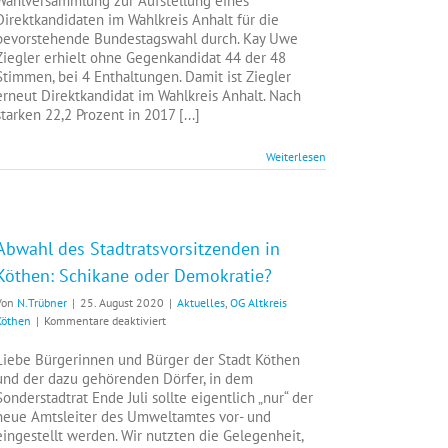
Wahlversammlung zur Aufstellung eines
der
Direktkandidaten im Wahlkreis Anhalt für die
AfD
bevorstehende Bundestagswahl durch. Kay Uwe
im
Ziegler erhielt ohne Gegenkandidat 44 der 48
Wahlkreis
Stimmen, bei 4 Enthaltungen. Damit ist Ziegler
Anhalt
erneut Direktkandidat im Wahlkreis Anhalt. Nach
gewählt
starken 22,2 Prozent in 2017 [...]
Weiterlesen
Abwahl des Stadtratsvorsitzenden in
Köthen: Schikane oder Demokratie?
Von
N.Trübner
|
25. August 2020
|
Aktuelles
,
OG Altkreis
für
Köthen
|
Kommentare deaktiviert
Abwahl
des
Liebe Bürgerinnen und Bürger der Stadt Köthen
Stadtratsvorsitzenden
und der dazu gehörenden Dörfer, in dem
in
Sonderstadtrat Ende Juli sollte eigentlich „nur“ der
Köthen:
neue Amtsleiter des Umweltamtes vor- und
Schikane
eingestellt werden. Wir nutzten die Gelegenheit,
oder