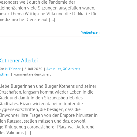
besonders weil durch die Pandemie der
Demokratie?
kleinenZahlen viele Sitzungen ausgefallen waren,
unser Thema Wittigsche Villa und die Parkkarte für
medizinische Dienste auf [...]
Weiterlesen
Köthener Allerlei
Von
N.Trübner
|
6. Juli 2020
|
Aktuelles
,
OG Altkreis
für
Köthen
|
Kommentare deaktiviert
Köthener
Allerlei
Liebe Bürgerinnen und Bürger Köthens und seiner
Ortschaften, langsam kommt wieder Leben in die
Stadt und damit in den Sitzungsbetrieb des
Stadtrates. Bizarr wirken dabei mitunter die
Hygienevorschriften, die besagen, dass die
Einwohner ihre Fragen von der Empore hinunter in
den Ratssaal stellen müssen und das, obwohl
gefühlt genug coronasicherer Platz war. Aufgrund
des Vakuums [...]