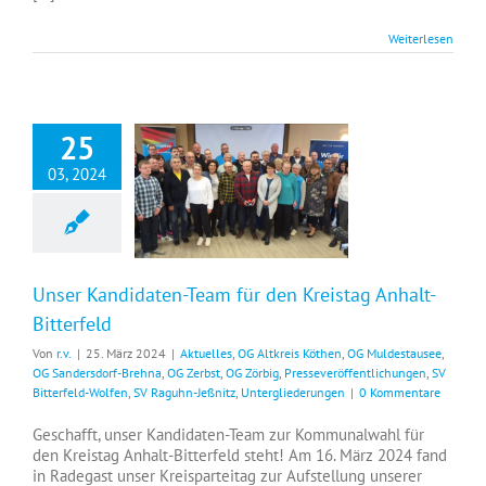
Weiterlesen
25
03, 2024
Unser Kandidaten-Team für den Kreistag Anhalt-Bitterfeld
Unser Kandidaten-Team für den Kreistag Anhalt-
Bitterfeld
Von
r.v.
|
25. März 2024
|
Aktuelles
,
OG Altkreis Köthen
,
OG Muldestausee
,
OG Sandersdorf-Brehna
,
OG Zerbst
,
OG Zörbig
,
Presseveröffentlichungen
,
SV
Bitterfeld-Wolfen
,
SV Raguhn-Jeßnitz
,
Untergliederungen
|
0 Kommentare
Geschafft, unser Kandidaten-Team zur Kommunalwahl für
den Kreistag Anhalt-Bitterfeld steht! Am 16. März 2024 fand
in Radegast unser Kreisparteitag zur Aufstellung unserer