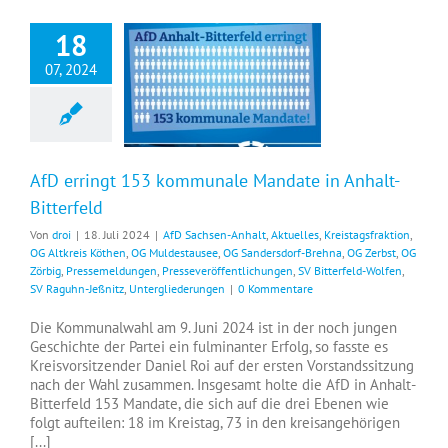
18
07, 2024
AfD erringt 153 kommunale Mandate in Anhalt-Bitterfeld
AfD erringt 153 kommunale Mandate in Anhalt-
Bitterfeld
Von
droi
|
18. Juli 2024
|
AfD Sachsen-Anhalt
,
Aktuelles
,
Kreistagsfraktion
,
OG Altkreis Köthen
,
OG Muldestausee
,
OG Sandersdorf-Brehna
,
OG Zerbst
,
OG
Zörbig
,
Pressemeldungen
,
Presseveröffentlichungen
,
SV Bitterfeld-Wolfen
,
SV Raguhn-Jeßnitz
,
Untergliederungen
|
0 Kommentare
Die Kommunalwahl am 9. Juni 2024 ist in der noch jungen
Geschichte der Partei ein fulminanter Erfolg, so fasste es
Kreisvorsitzender Daniel Roi auf der ersten Vorstandssitzung
nach der Wahl zusammen. Insgesamt holte die AfD in Anhalt-
Bitterfeld 153 Mandate, die sich auf die drei Ebenen wie
folgt aufteilen: 18 im Kreistag, 73 in den kreisangehörigen
[...]