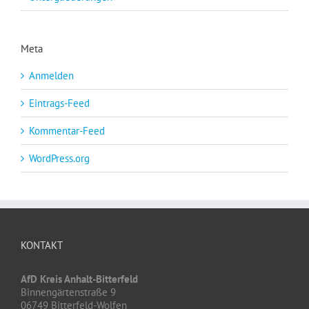
Meta
Anmelden
Eintrags-Feed
Kommentar-Feed
WordPress.org
KONTAKT
AfD Kreis Anhalt-Bitterfeld
Binnengärtenstraße 9
06749 Bitterfeld-Wolfen