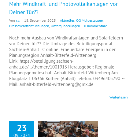
Mehr Windkraft- und Photovoltaikanlagen vor
Deiner Tür??
Von
r.v.
|
18. September 2025
|
Aktuelles
,
OG Muldestausee
,
Presseveröffentlichungen
,
Untergliederungen
|
0 Kommentare
Noch mehr Ausbau von Windkraftanlagen und Solarfeldern
vor Deiner Tür?? Die Umfrage des Beteiligungsportal
Sachsen-Anhalt ist online: Erneuerbare Energien in der
Planungsregion Anhalt-Bitterfeld-Wittenberg
Link: https://beteiligung.sachsen-
anhalt.de/.../themen/1001913 Herausgeber: Regionale
Planungsgemeinschaft Anhalt-Bitterfeld-Wittenberg Am
Flugplatz 1 06366 Köthen (Anhalt) Telefon: 03496405790 E-
Mail: anhalt-bitterfeld-wittenberg@gmx.de
Weiterlesen
23
09, 2024