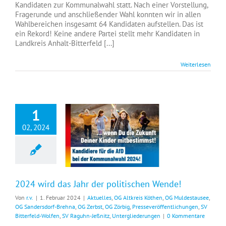
Kandidaten zur Kommunalwahl statt. Nach einer Vorstellung,
Fragerunde und anschließender Wahl konnten wir in allen
Wahlbereichen insgesamt 64 Kandidaten aufstellen. Das ist
ein Rekord! Keine andere Partei stellt mehr Kandidaten in
Landkreis Anhalt-Bitterfeld [...]
Weiterlesen
1
02, 2024
2024 wird das Jahr der politischen Wende!
2024 wird das Jahr der politischen Wende!
Von
r.v.
|
1. Februar 2024
|
Aktuelles
,
OG Altkreis Köthen
,
OG Muldestausee
,
OG Sandersdorf-Brehna
,
OG Zerbst
,
OG Zörbig
,
Presseveröffentlichungen
,
SV
Bitterfeld-Wolfen
,
SV Raguhn-Jeßnitz
,
Untergliederungen
|
0 Kommentare