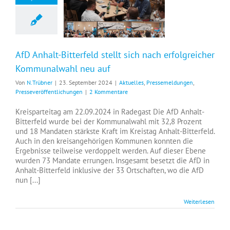
AfD Anhalt-Bitterfeld stellt sich nach erfolgreicher Kommunalwahl neu auf
AfD Anhalt-Bitterfeld stellt sich nach erfolgreicher
Kommunalwahl neu auf
Von
N.Trübner
|
23. September 2024
|
Aktuelles
,
Pressemeldungen
,
Presseveröffentlichungen
|
2 Kommentare
Kreisparteitag am 22.09.2024 in Radegast Die AfD Anhalt-
Bitterfeld wurde bei der Kommunalwahl mit 32,8 Prozent
und 18 Mandaten stärkste Kraft im Kreistag Anhalt-Bitterfeld.
Auch in den kreisangehörigen Kommunen konnten die
Ergebnisse teilweise verdoppelt werden. Auf dieser Ebene
wurden 73 Mandate errungen. Insgesamt besetzt die AfD in
Anhalt-Bitterfeld inklusive der 33 Ortschaften, wo die AfD
nun [...]
Weiterlesen