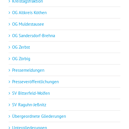
Kreistagsfraktion
OG Altkreis Köthen
OG Muldestausee
OG Sandersdorf-Brehna
OG Zerbst
OG Zörbig
Pressemeldungen
Presseveröffentlichungen
SV Bitterfeld-Wolfen
SV Raguhn-Jeßnitz
Übergeordnete Gliederungen
Untergliederungen