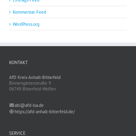
Kommentar-Feed
WordPress.org
KONTAKT
AfD Kreis Anhalt-Bitterfeld
Binnengärtenstraße 9
06749 Bitterfeld-Wolfen
abi@afd-lsa.de
https://afd-anhalt-bitterfeld.de/
SERVICE