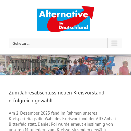
Zum
Inhalt
springen
Gehe zu ...
Zum Jahresabschluss neuen Kreisvorstand
erfolgreich gewählt
Zum Jahresabschluss neuen Kreisvorstand
erfolgreich gewählt
Am 2. Dezember 2023 fand im Rahmen unseres
Kreisparteitags die Wahl des Kreisvorstand der AfD Anhalt-
Bitterfeld statt. Daniel Roi wurde erneut einstimmig von
unseren Mitgliedern zum Kreisvorsitzenden gewählt.