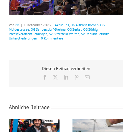
Von
r.v.
|
3. Dezember 2023
|
Aktuelles
,
OG Altkreis Köthen
,
OG
Muldestausee
,
OG Sandersdorf-Brehna
,
OG Zerbst
,
OG Zörbig
,
Presseveröffentlichungen
,
SV Bitterfeld-Wolfen
,
SV Raguhn-Jeßnitz
,
Untergliederungen
|
0 Kommentare
Diesen Beitrag verbreiten
Facebook
X
LinkedIn
Pinterest
E-
Mail
Ähnliche Beiträge